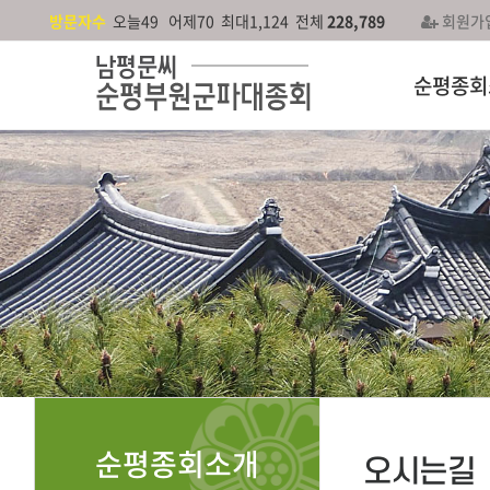
방문자수
오늘49 어제70 최대1,124 전체
228,789
회원가
순평종회
순평종회소개
오시는길