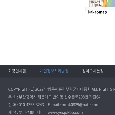
회장인사말
개인정보처리방침
찾아오시는길
COPYRIGHT(C) 2022 남평문씨순평부원군파대종회 ALL RIGHTS 
주 소 : 부산광역시 해운대구 반여동 선수촌로208번 가길64
전 화 : 010-4353-3243 E-mail : mmk0829@nate.com
제 작 : 뿌리정보미디어 www.yesjokbo.com