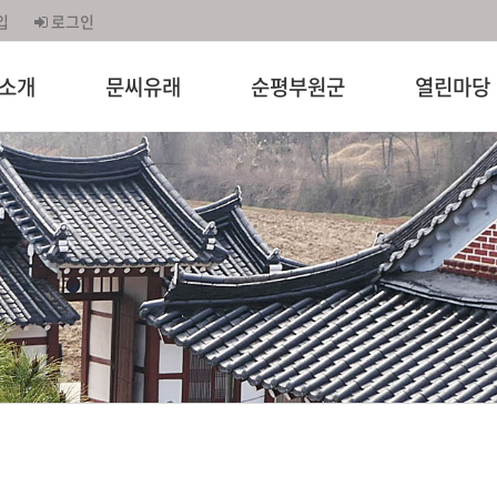
입
로그인
소개
문씨유래
순평부원군
열린마당