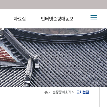
자료실
인터넷순평대동보
순평종회소개 >
오시는길
>