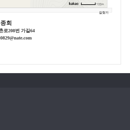
길찾기
대종회
로208번 가길64
0829@nate.com